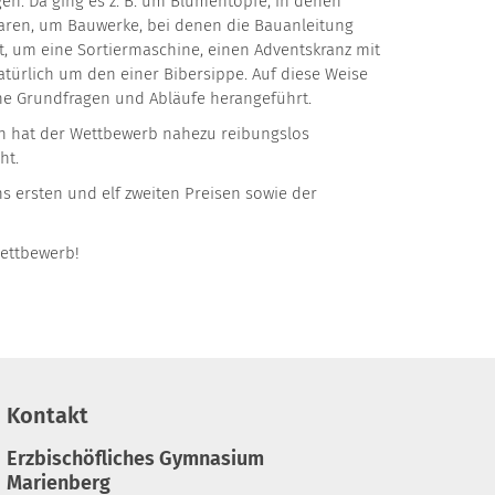
gen. Da ging es z. B. um Blumentöpfe, in denen
waren, um Bauwerke, bei denen die Bauanleitung
t, um eine Sortiermaschine, einen Adventskranz mit
ürlich um den einer Bibersippe. Auf diese Weise
che Grundfragen und Abläufe herangeführt.
n hat der Wettbewerb nahezu reibungslos
ht.
s ersten und elf zweiten Preisen sowie der
Wettbewerb!
Kontakt
Erzbischöfliches Gymnasium
Marienberg