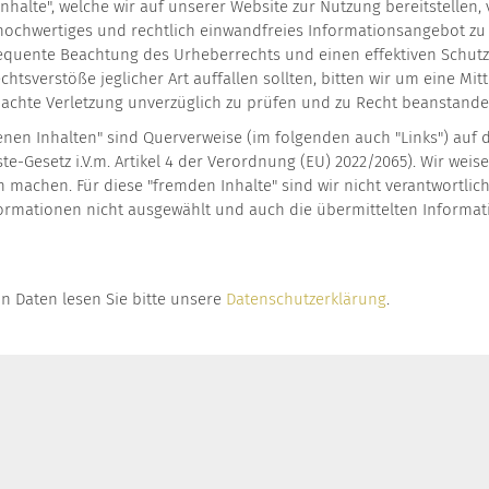
 Inhalte", welche wir auf unserer Website zur Nutzung bereitstelle
 hochwertiges und rechtlich einwandfreies Informationsangebot zu 
nsequente Beachtung des Urheberrechts und einen effektiven Schut
echtsverstöße jeglicher Art auffallen sollten, bitten wir um eine 
machte Verletzung unverzüglich zu prüfen und zu Recht beanstandet
genen Inhalten" sind Querverweise (im folgenden auch "Links") auf
ste-Gesetz i.V.m. Artikel 4 der Verordnung (EU) 2022/2065). Wir weis
n machen. Für diese "fremden Inhalte" sind wir nicht verantwortlic
formationen nicht ausgewählt und auch die übermittelten Informa
n Daten lesen Sie bitte unsere
Datenschutzerklärung
.