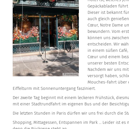
Gepäckabladen führt 
Dieser ist bekannt fü
auch gleich genießen 
Cœur, Notre Dame un
bewundern. Vom erste
können uns zwischen
entscheiden. Wir wäh
in einem süßen Café
Cœur und einem bezau
unserer besten Entsc
Nachdem wir uns mit 
© marienberg
versorgt haben, schl
Mouches-Fahrt über d
Eiffelturm mit Sonnenuntergang fasziniert.
Der zweite Tag beginnt mit einem leckeren Frühstück, diesma
mit einer Stadtrundfahrt im eigenen Bus und der Besichtig
Die letzten Stunden in Paris dürfen wir uns frei durch die 
Shopping, Mittagessen, Entspannen im Park … Leider ist es 
denn die Rückreise steht an.