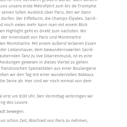
uns unsere erste Metrofahrt zum Arc de Triomphe.
r seinen tollen Ausblick über Paris, den wir dann
dürfen. Der Eiffelturm, die Champs-Élysées, Sacré-
d noch vieles mehr kann man mit einem Blick
n Highlight geht es direkt zum nächsten. Wir
 der Innenstadt von Paris und Montmartre
len Montmartre. Mit einem äußerst leckeren Essen
, der Liebesmauer, dem bewundernswerten Sacré-
bernden Tanz zu live Gitarrenmusik, ist es eine
heidungen gewesen in dieses Viertel zu gehen.
französischen Spezialitäten aus einer Boulangerie
ießen wir den Tag mit einer wundervollen Bateaux
ie Seine ab. Hier sind wir noch einmal von dem
l erst um 8:00 Uhr. Den Vormittag verbringen wir
ung des Louvre.
Stadt bewegen.
nun schon Zeit, Abschied von Paris zu nehmen,