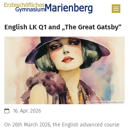
Zum Inhalt springen
English LK Q1 and „The Great Gatsby“
© Quirkjunkjournals (pixabay.com)
Datum:
16. Apr. 2026
On 26th March 2026, the English advanced course