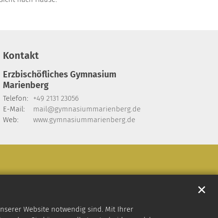
Kontakt
Erzbischöfliches Gymnasium
Marienberg
Telefon:
+49 2131 23056
E-Mail:
mail@gymnasiummarienberg.de
Web:
www.gymnasiummarienberg.de
✕
nserer Website notwendig sind. Mit Ihrer