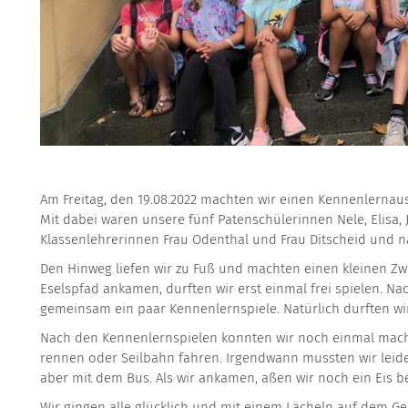
Am Freitag, den 19.08.2022 machten wir einen Kennenlernausf
Mit dabei waren unsere fünf Patenschülerinnen Nele, Elisa, 
Klassenlehrerinnen Frau Odenthal und Frau Ditscheid und nat
Den Hinweg liefen wir zu Fuß und machten einen kleinen Zw
Eselspfad ankamen, durften wir erst einmal frei spielen. N
gemeinsam ein paar Kennenlernspiele. Natürlich durften wir
Nach den Kennenlernspielen konnten wir noch einmal machen
rennen oder Seilbahn fahren. Irgendwann mussten wir leide
aber mit dem Bus. Als wir ankamen, aßen wir noch ein Eis 
Wir gingen alle glücklich und mit einem Lächeln auf dem Ge