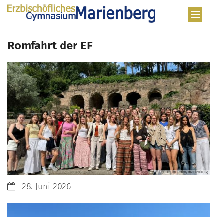
Zum Inhalt springen
Romfahrt der EF
© joachim.palm/marienberg
Datum:
28. Juni 2026